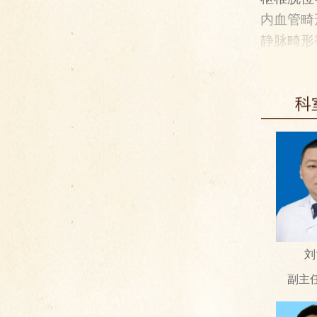
内血管畸
静脉畸形
栓治疗
):
术
(SCS):
伤、脊柱
神
6.
颅底肿瘤
刘
副主