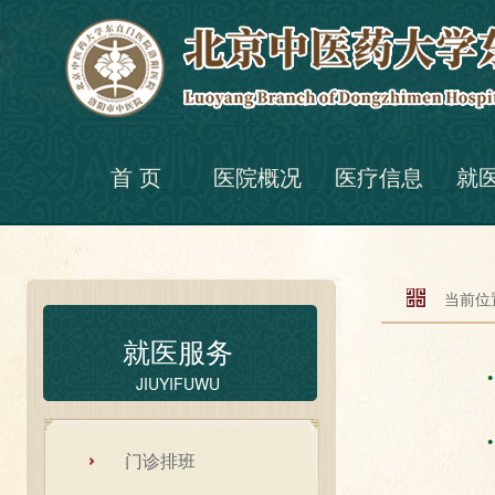
首 页
医院概况
医疗信息
就
当前位置
就医服务
JIUYIFUWU
门诊排班