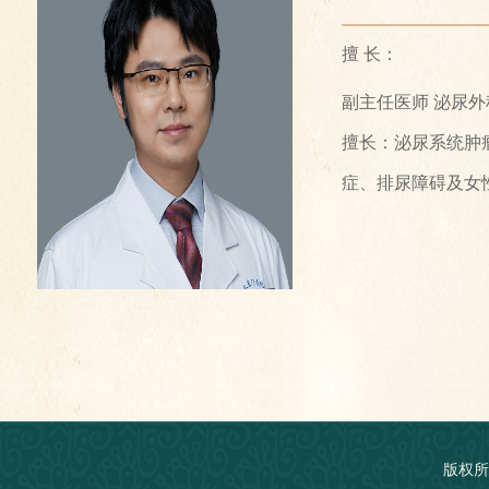
擅 长：
副主任医师 泌尿外
擅长：泌尿系统肿
症、排尿障碍及女
版权所